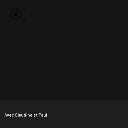
Skip to main content
ACCUEIL
PHOTOS
VIDÉO
BÔN KDÔ
A PROPOS
Avec Claudine et Paul