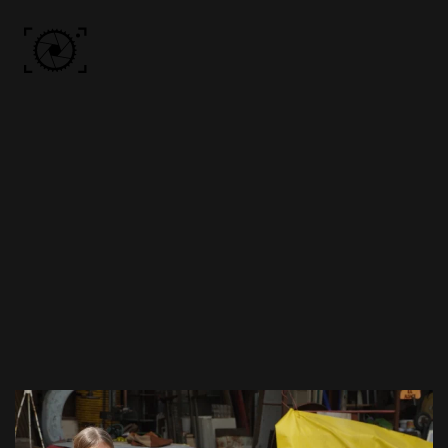
Skip to main content
ACCUEIL
PHOTOS
VIDÉO
BÔN KDÔ
A PROPOS