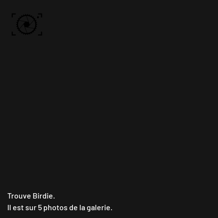
Skip to main content
ACCUEIL
PHOTOS
VIDÉO
BÔN KDÔ
A PROPOS
Trouve Birdie.
Il est sur 5 photos de la galerie.