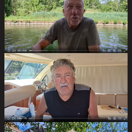
en promenade sur le chemin de halage
VOIR LE RUSH 45 S
batelier
VOIR LE RUSH 1 MN 43 S