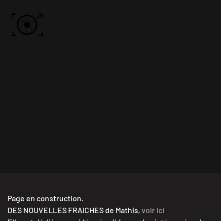
Skip to main content
ACCUEIL
PHOTOS
VIDÉO
BÔN KDÔ
A PROPOS
Page en construction.
DES NOUVELLES FRAICHES de Mathis,
voir ici