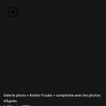
Skip to main content
ACCUEIL
PHOTOS
VIDÉO
BÔN KDÔ
A PROPOS
Galerie photo « Atelier Fusain » complétée avec les photos
d’Agnès