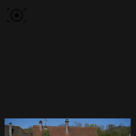
Skip to main content
ACCUEIL
PHOTOS
VIDÉO
BÔN KDÔ
A PROPOS