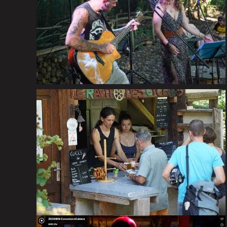
Concert Alexis Hélène
le 15 août 2024
VISITER LA GALERIE
Alexis Mertz
en concert au «
Ravito des Cyclos
« ,
avec l’équipe de «
Repère des Alsaciens
«
Le 15 août 2023
PHOTOS