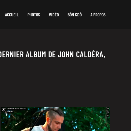
ACCUEIL
PHOTOS
VIDÉO
BÔN KDÔ
A PROPOS
DERNIER ALBUM DE JOHN CALDÉRA,
Alexis Mertz
en concert au «
Ravito des Cyclos
« ,