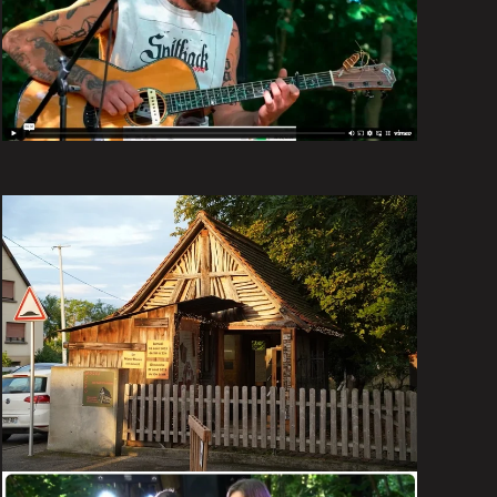
avec l’équipe de «
Repère des Alsaciens
«
Le 15 août 2023
VIDÉO
A Grussenheim le 26 août 2023
PHOTOS