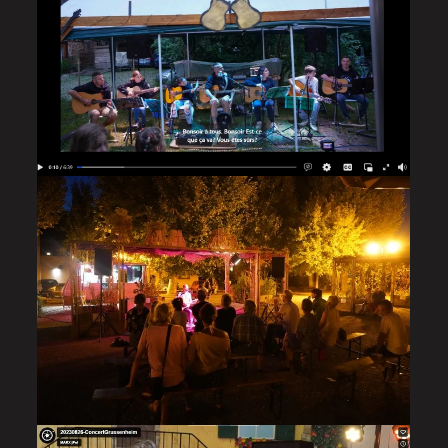
école de musique Alexis Mertz
VOIR LA VIDÉO
Galerie privée, demande la mot de passe 07 83 14
45 41
GALERIE PHOTOS