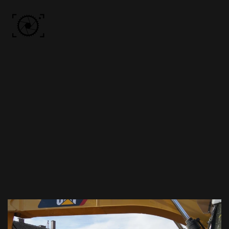
Skip to main content
ACCUEIL
PHOTOS
VIDÉO
BÔN KDÔ
A PROPOS