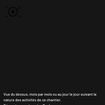
Skip to main content
ACCUEIL
PHOTOS
VIDÉO
BÔN KDÔ
A PROPOS
Vue du dessus, mois par mois ou au jour le jour suivant la
nature des activités de ce chantier.