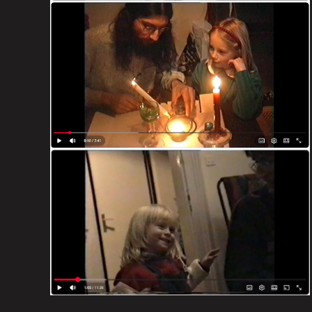
on expérimente.
Février 1997 à Neuwiller/Saverne.
VOIR LE RUSH 2 MN 42 S
Compilation à partir de 1990.
Décembre 1997
VOIR LA COMPIL 11 MN 39 S