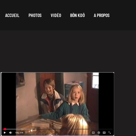
ACCUEIL
PHOTOS
VIDÉO
BÔN KDÔ
A PROPOS
Des images qui font écho à notre présent.
Février 1997 avec Farid.
VOIR LE FILM 8MN 46 S