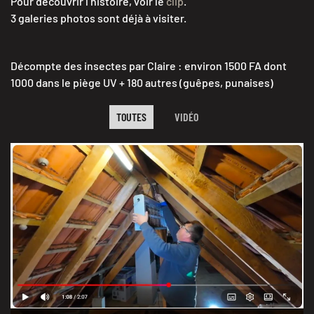
Pour découvrir l’histoire, voir le
clip
.
3 galeries photos sont déjà à visiter.
Décompte des insectes par Claire : environ 1500 FA dont
1000 dans le piège UV + 180 autres (guêpes, punaises)
TOUTES
VIDÉO
découverte du nid.
novembre 2025.
VOIR LE CLIP 2 MN 8 S