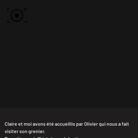
Skip to main content
ACCUEIL
PHOTOS
VIDÉO
BÔN KDÔ
A PROPOS
Claire et moi avons été accueillis par Olivier qui nous a fait
visiter son grenier.