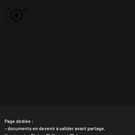
Skip to main content
ACCUEIL
PHOTOS
VIDÉO
BÔN KDÔ
A PROPOS
Page dédiée :
– documents en devenir à valider avant partage.