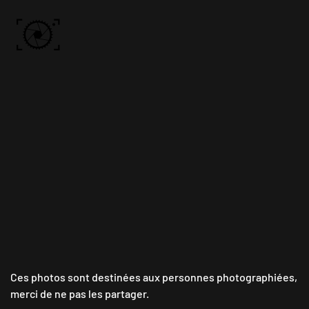
Skip to main content
ACCUEIL
PHOTOS
VIDÉO
BÔN KDÔ
A PROPOS
Ces photos sont destinées aux personnes photographiées,
merci de ne pas les partager.