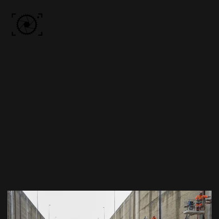
Skip to main content
ACCUEIL
PHOTOS
VIDÉO
BÔN KDÔ
A PROPOS