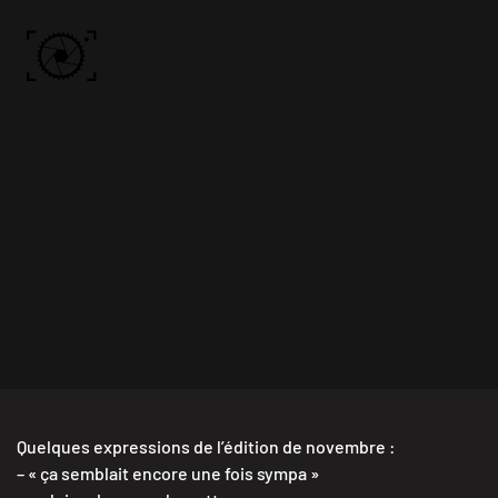
Skip to main content
ACCUEIL
PHOTOS
VIDÉO
BÔN KDÔ
A PROPOS
Quelques expressions de l’édition de novembre :
– « ça semblait encore une fois sympa »