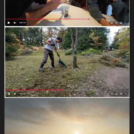
VOIR LES RUSH
ratissage
rush = montage à faire
VOIR LES RUSH