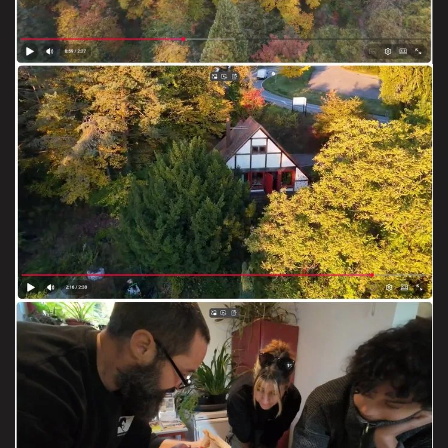
VOIR LES RUSH
Coings et nature
Rush = matière brute sans montage
VOIR LES RUSH
Atelier de reproduction
Rush = matière brute sans montage