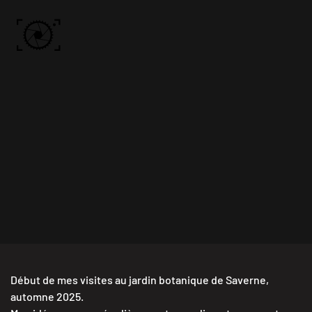
Skip to main content
ACCUEIL
PHOTOS
VIDÉO
BÔN KDÔ
A PROPOS
Début de mes visites au jardin botanique de Saverne,
automne 2025.