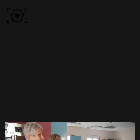
Skip to main content
ACCUEIL
PHOTOS
VIDÉO
BÔN KDÔ
A PROPOS