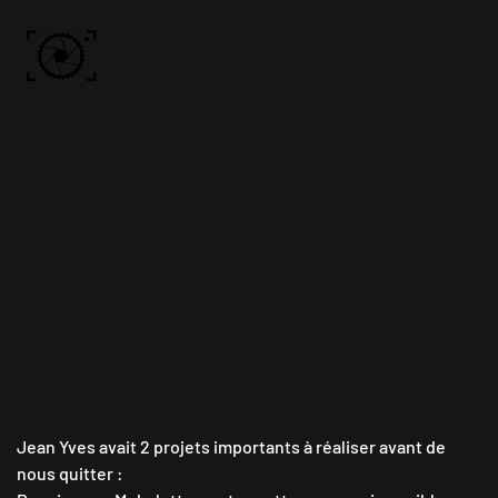
Skip to main content
ACCUEIL
PHOTOS
VIDÉO
BÔN KDÔ
A PROPOS
Jean Yves avait 2 projets importants à réaliser avant de
nous quitter :