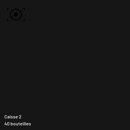
Skip to main content
ACCUEIL
PHOTOS
VIDÉO
BÔN KDÔ
A PROPOS
Caisse 2
40 bouteilles