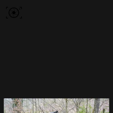
Skip to main content
ACCUEIL
PHOTOS
VIDÉO
BÔN KDÔ
A PROPOS