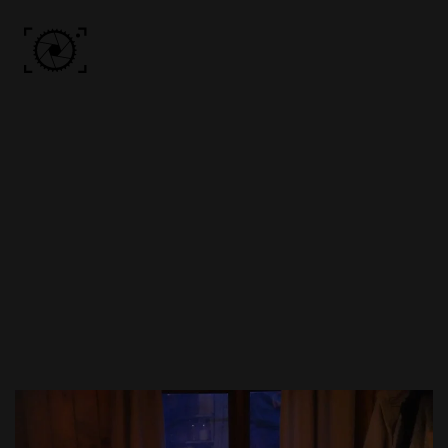
Skip to main content
ACCUEIL
PHOTOS
VIDÉO
BÔN KDÔ
A PROPOS