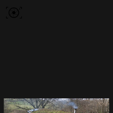
Skip to main content
ACCUEIL
PHOTOS
VIDÉO
BÔN KDÔ
A PROPOS