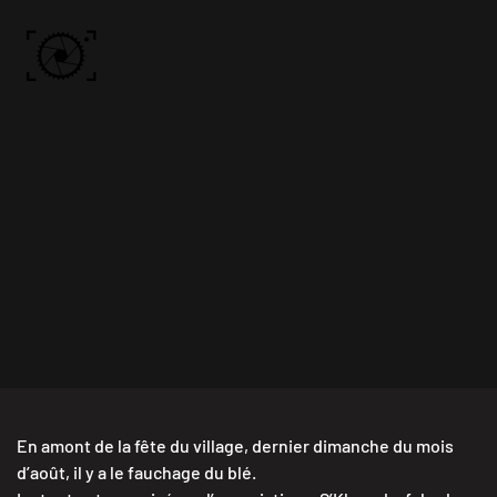
Skip to main content
ACCUEIL
PHOTOS
VIDÉO
BÔN KDÔ
A PROPOS
En amont de la fête du village, dernier dimanche du mois
d’août, il y a le fauchage du blé.