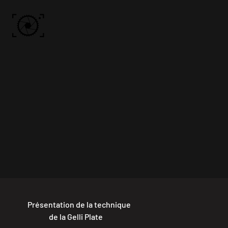
Skip to main content
ACCUEIL
PHOTOS
VIDÉO
BÔN KDÔ
A PROPOS
Présentation de la technique
de la Gelli Plate