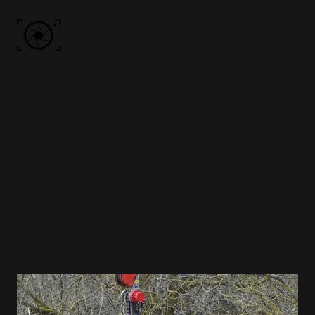
Skip to main content
ACCUEIL
PHOTOS
VIDÉO
BÔN KDÔ
A PROPOS