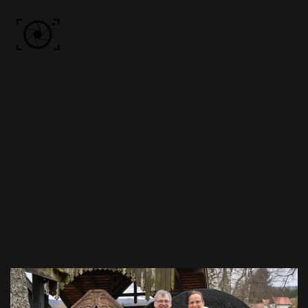
Skip to main content
ACCUEIL
PHOTOS
VIDÉO
BÔN KDÔ
A PROPOS