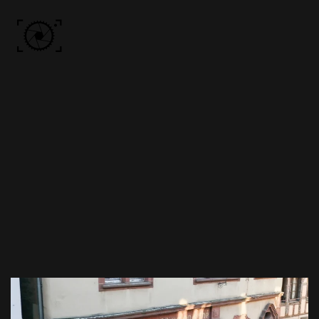
Skip to main content
ACCUEIL
PHOTOS
VIDÉO
BÔN KDÔ
A PROPOS