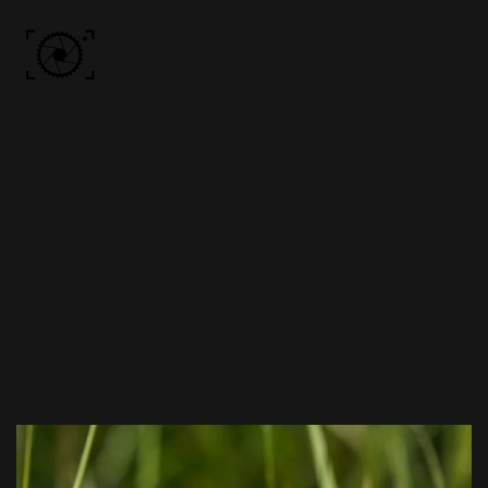
Skip to main content
ACCUEIL
PHOTOS
VIDÉO
BÔN KDÔ
A PROPOS