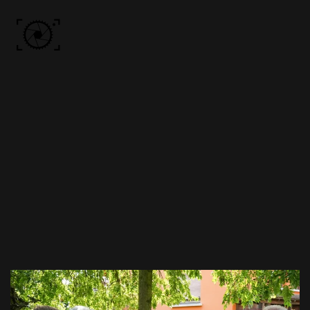
Skip to main content
ACCUEIL
PHOTOS
VIDÉO
BÔN KDÔ
A PROPOS