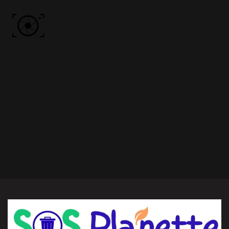
Skip to main content
ACCUEIL
PHOTOS
VIDÉO
BÔN KDÔ
A PROPOS