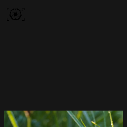
Skip to main content
ACCUEIL
PHOTOS
VIDÉO
BÔN KDÔ
A PROPOS