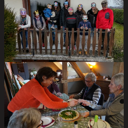
chez grand Mamie
le 9 février 2025
VISITER LA GALERIE
à Neudorf
le 25 janvier 2025
VISITER LA GALERIE