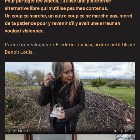
Pour partager les vidéos, j’utilise une plateforme
alternative libre qui n’utilise pas mes contenus.
Un coup ça marche, un autre coup ça ne marche pas, merci
de ta patience pour y revenir s’il y avait une erreur en
voulant visionner.
L’
arbre généalogique
« Frédéric Linsig », arrière petit fils de
Benoit Louis.
chez Bernadette avril 2026
VOIR LES RUSH 6 MN 34 S