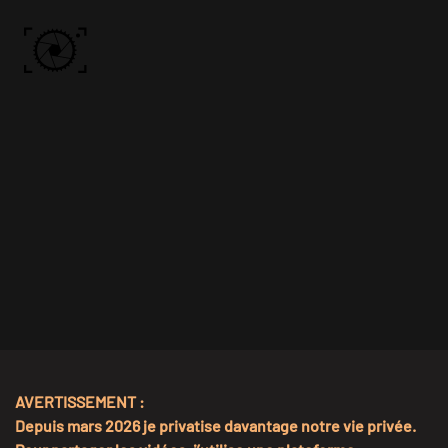
Skip to main content
ACCUEIL
PHOTOS
VIDÉO
BÔN KDÔ
A PROPOS
AVERTISSEMENT :
Depuis mars 2026 je privatise davantage notre vie privée.