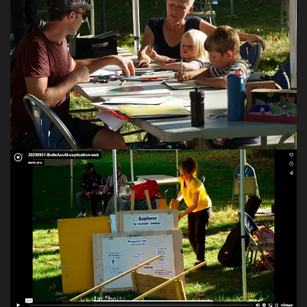
Version famille avec Elya, Jolhan, mami Danièle, Alexis,
Camille
VISITER LA GALERIE
Interview de Perrine le 2 septembre 2023
VIDÉO