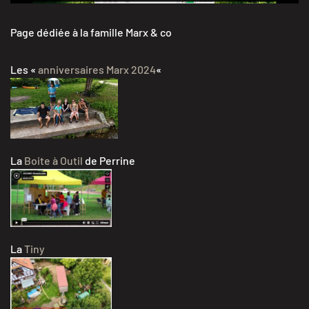
Page dédiée à la famille Marx & co
Les «
anniversaires Marx 2024
«
La
Boite à Outil
de Perrine
La
Tiny