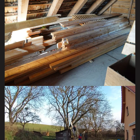
et encore du bois
VOIR TOUT LE STOCK
Le noyer en long et en large
VISITER LA GALERIE