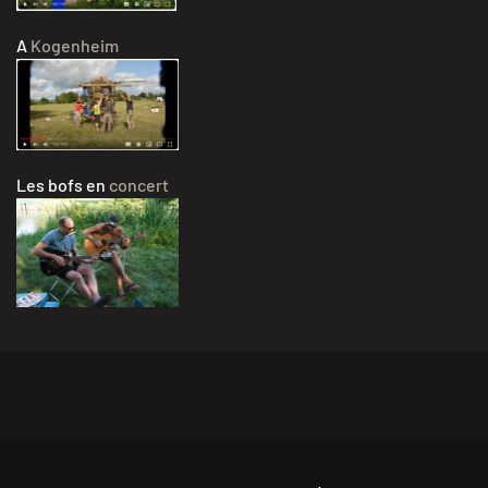
A
Kogenheim
Les bofs en
concert