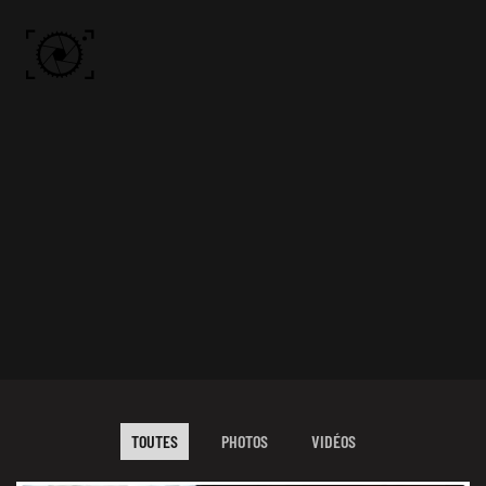
Skip to main content
ACCUEIL
PHOTOS
VIDÉO
BÔN KDÔ
A PROPOS
TOUTES
PHOTOS
VIDÉOS