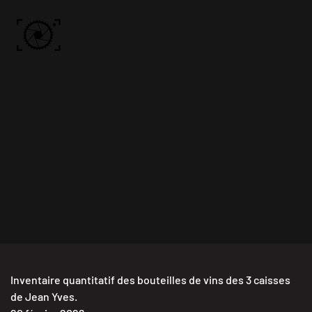
Skip to main content
ACCUEIL
PHOTOS
VIDÉO
BÔN KDÔ
A PROPOS
Inventaire quantitatif des bouteilles de vins des 3 caisses
de Jean Yves.